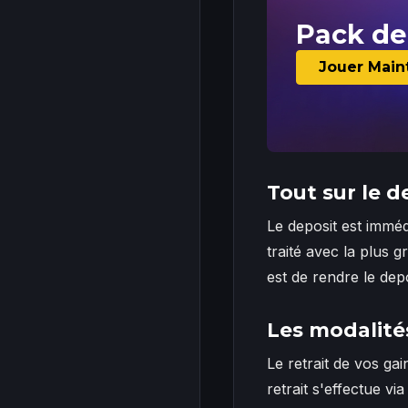
Pack de
Jouer Main
Tout sur le d
Le deposit est immé
traité avec la plus g
est de rendre le dep
Les modalités
Le retrait de vos ga
retrait s'effectue vi