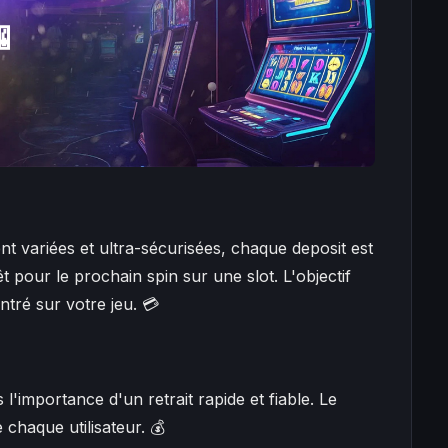

 variées et ultra-sécurisées, chaque deposit est
êt pour le prochain spin sur une slot. L'objectif
ntré sur votre jeu. 💳
'importance d'un retrait rapide et fiable. Le
e chaque utilisateur. 💰