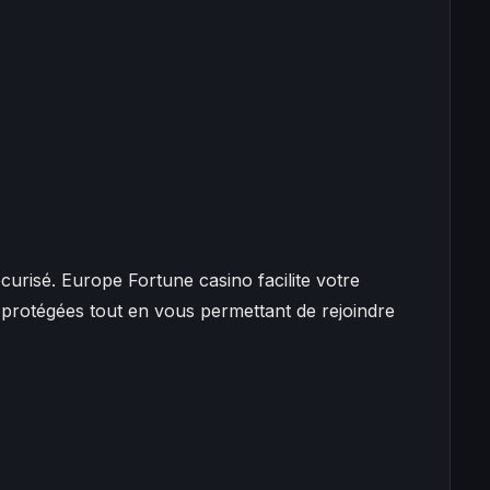
curisé. Europe Fortune casino facilite votre
 protégées tout en vous permettant de rejoindre