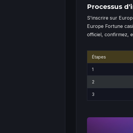
Processus d'i
S'inscrire sur Europ
Europe Fortune casin
officiel, confirmez, 
Étapes
1
2
3