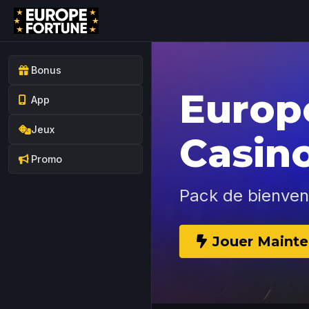
Bonus
Europ
App
Jeux
Casin
Promo
Pack de bienven
Jouer Maint