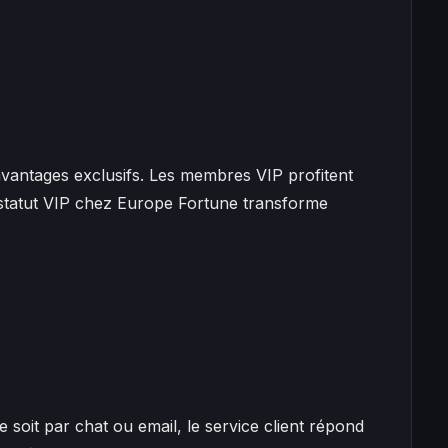
vantages exclusifs. Les membres VIP profitent
e statut VIP chez Europe Fortune transforme
 soit par chat ou email, le service client répond