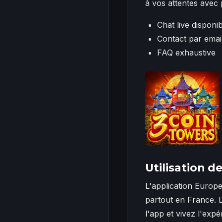
à vos attentes avec 
Chat live disponi
Contact par emai
FAQ exhaustive
Utilisation de
L'application Europe
partout en France. L
l'app et vivez l'exp