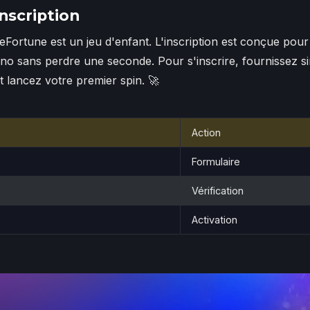
nscription
eFortune est un jeu d'enfant. L'inscription est conçue pou
o sans perdre une seconde. Pour s'inscrire, fournissez sim
et lancez votre premier spin. 🚀
Action
Formulaire
Vérification
Activation